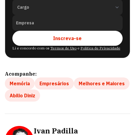
Empresa
Inscreva-se
Li e concordo com os
Termos de Uso
e
Política de Privacidade
Acompanhe:
Memória
Empresários
Melhores e Maiores
Abilio Diniz
Ivan Padilla