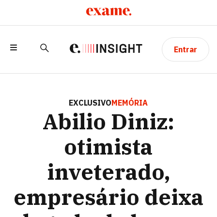
Entrar
ABILIO DINIZ: OTIMISTA INVETERADO,
EMPRESÁRIO DEIXA LEGADO DE BUSCA
EXCLUSIVO
MEMÓRIA
Abilio Diniz:
CONSTANTE PELA EXCELÊNCIA
otimista
inveterado,
empresário deixa