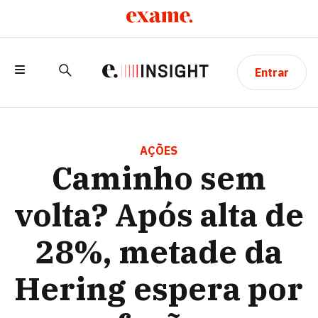
Entrar
CAMINHO SEM VOLTA? APÓS ALTA DE
28%, METADE DA HERING ESPERA POR
AÇÕES
Caminho sem
FUSÃO
volta? Após alta de
28%, metade da
Hering espera por