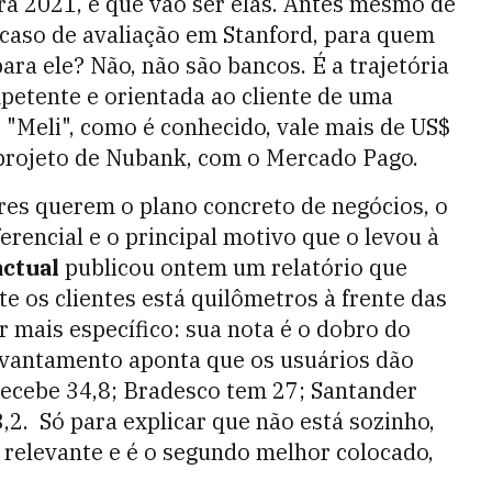
ara 2021, é que vão ser elas. Antes mesmo de
é caso de avaliação em Stanford, para quem
ara ele? Não, não são bancos. É a trajetória
petente e orientada ao cliente de uma
 "Meli", como é conhecido, vale mais de US$
 projeto de Nubank, com o Mercado Pago.
res querem o plano concreto de negócios, o
rencial e o principal motivo que o levou à
ctual
publicou ontem um relatório que
 os clientes está quilômetros à frente das
 mais específico: sua nota é o dobro do
evantamento aponta que os usuários dão
 recebe 34,8; Bradesco tem 27; Santander
3,2. Só para explicar que não está sozinho,
relevante e é o segundo melhor colocado,