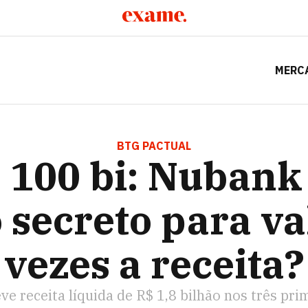
MERC
 NUBANK TEM PLANO SECRETO PARA VALER 60 VEZES A RE
BTG PACTUAL
 100 bi: Nubank
 secreto para va
vezes a receita?
eve receita líquida de R$ 1,8 bilhão nos três pr