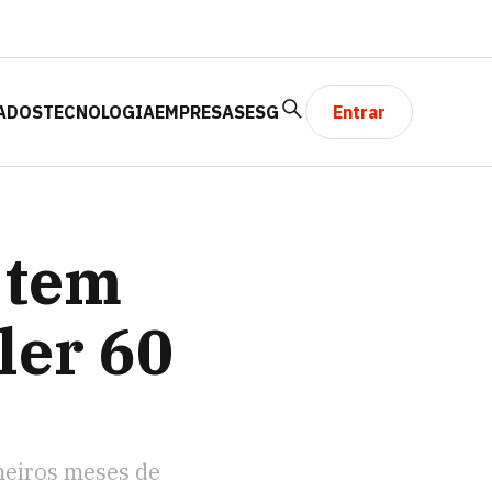
ADOS
TECNOLOGIA
EMPRESAS
ESG
Entrar
CEITA?
 tem
ler 60
imeiros meses de