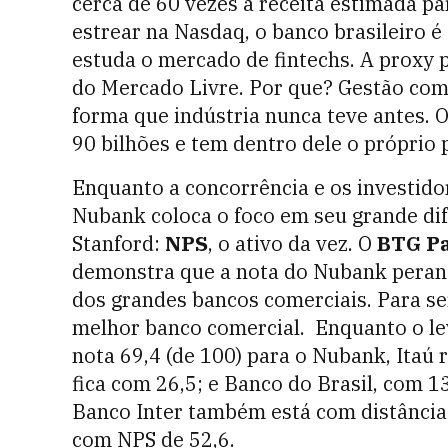
cerca de 60 vezes a receita estimada p
estrear na Nasdaq, o banco brasileiro 
estuda o mercado de fintechs. A proxy p
do Mercado Livre. Por que? Gestão com
forma que indústria nunca teve antes. O
90 bilhões e tem dentro dele o próprio
Enquanto a concorrência e os investido
Nubank coloca o foco em seu grande dife
Stanford:
NPS
, o ativo da vez. O
BTG Pa
demonstra que a nota do Nubank perante
dos grandes bancos comerciais. Para ser
melhor banco comercial. Enquanto o l
nota 69,4 (de 100) para o Nubank, Itaú
fica com 26,5; e Banco do Brasil, com 1
Banco Inter também está com distância 
com NPS de 52,6.