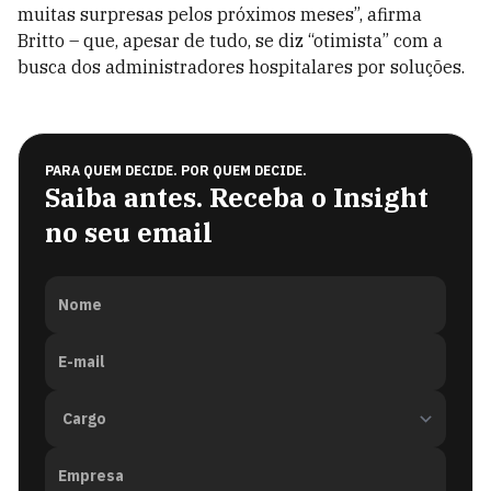
muitas surpresas pelos próximos meses
”, afirma
Britto
– que, apesar de tudo, se diz “otimista” com a
busca dos
administradores hospitalares por soluções.
PARA QUEM DECIDE. POR QUEM DECIDE.
Saiba antes. Receba o Insight
no seu email
Nome
E-mail
Empresa