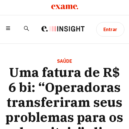
Entrar
UMA FATURA DE R$ 6 BI: “OPERADORAS
TRANSFERIRAM SEUS PROBLEMAS PARA
SAÚDE
Uma fatura de R$
OS HOSPITAIS”, DIZ ANAHP
6 bi: “Operadoras
transferiram seus
problemas para os