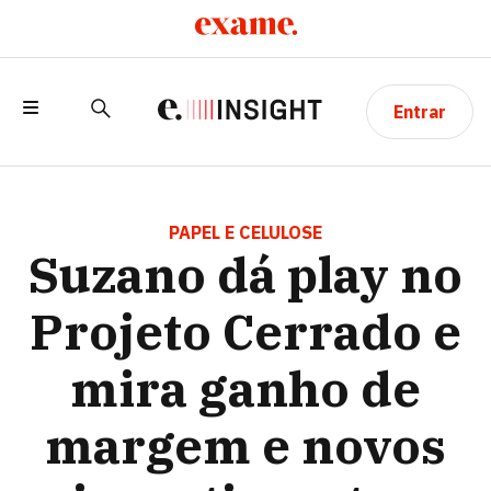
Entrar
SUZANO DÁ PLAY NO PROJETO
CERRADO E MIRA GANHO DE MARGEM E
PAPEL E CELULOSE
Suzano dá play no
NOVOS INVESTIMENTOS
Projeto Cerrado e
mira ganho de
margem e novos