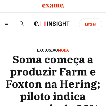
Entrar
SOMA COMEÇA A PRODUZIR FARM E
FOXTON NA HERING; PILOTO INDICA
EXCLUSIVO
MODA
Soma começa a
ECONOMIA DE 20%
produzir Farm e
Foxton na Hering;
piloto indica