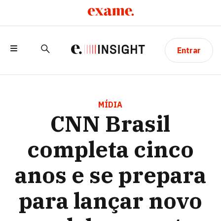
Entrar
CNN BRASIL COMPLETA CINCO ANOS E
SE PREPARA PARA LANÇAR NOVO CANAL
MÍDIA
CNN Brasil
DE ESPORTES
completa cinco
anos e se prepara
para lançar novo