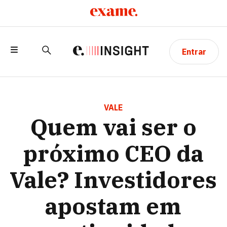
Entrar
QUEM VAI SER O PRÓXIMO CEO DA
VALE? INVESTIDORES APOSTAM EM
VALE
Quem vai ser o
CONTINUIDADE
próximo CEO da
Vale? Investidores
apostam em