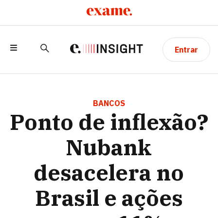
Entrar
PONTO DE INFLEXÃO? NUBANK
DESACELERA NO BRASIL E AÇÕES CAEM
BANCOS
Ponto de inflexão?
11%
Nubank
desacelera no
Brasil e ações