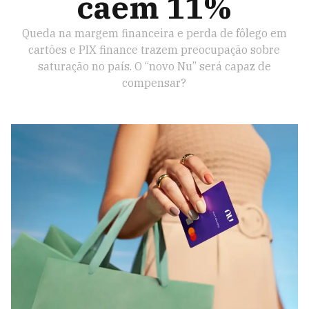
caem 11%
Queda na margem financeira e perda de fôlego em
cartões e PIX finance trazem preocupação sobre
saturação no país. O “novo Nu” será capaz de
compensar?