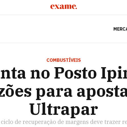
MERC
NO POSTO IPIRANGA: 6 RAZÕES PARA APOSTAR NA ULTR
COMBUSTÍVEIS
nta no Posto Ipi
zões para apost
Ultrapar
 ciclo de recuperação de margens deve trazer r