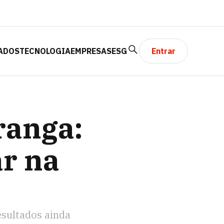
ADOS
TECNOLOGIA
EMPRESAS
ESG
Entrar
APAR
ranga:
ar na
esultados ainda