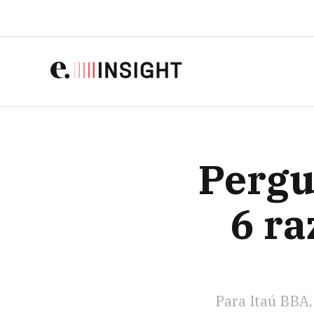
PERGUNTA 
Pergu
6 ra
Para Itaú BBA,