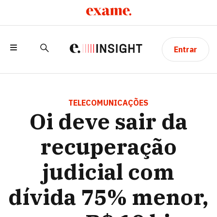
Entrar
OI DEVE SAIR DA RECUPERAÇÃO
JUDICIAL COM DÍVIDA 75% MENOR, EM
TELECOMUNICAÇÕES
Oi deve sair da
R$ 19 BI
recuperação
judicial com
dívida 75% menor,