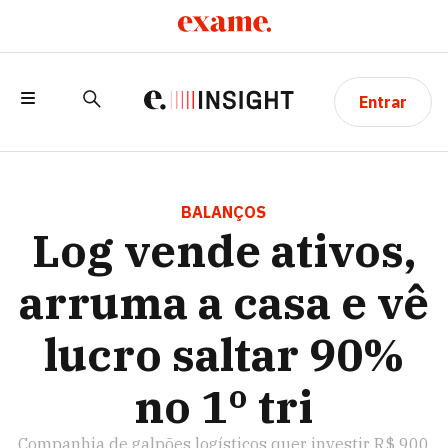
Entrar
LOG VENDE ATIVOS, ARRUMA A CASA E
VÊ LUCRO SALTAR 90% NO 1º TRI
BALANÇOS
Log vende ativos,
arruma a casa e vê
lucro saltar 90%
no 1º tri
Companhia de galpões logísticos quer investir R$ 900