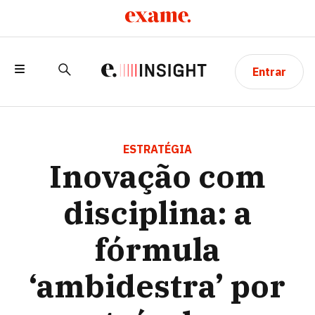
Entrar
INOVAÇÃO COM DISCIPLINA: A
FÓRMULA ‘AMBIDESTRA’ POR TRÁS DO
ESTRATÉGIA
Inovação com
CRESCIMENTO DO IFOOD
disciplina: a
fórmula
‘ambidestra’ por