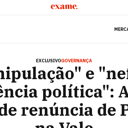
MERC
TA INFLUÊNCIA POLÍTICA": A DURA CARTA DE RENÚNCIA 
EXCLUSIVO
GOVERNANÇA
ipulação" e "ne
ência política": 
 de renúncia de 