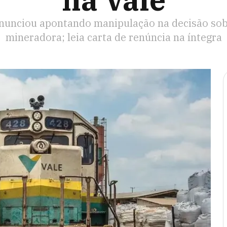
na Vale
enunciou apontando manipulação na decisão so
mineradora; leia carta de renúncia na íntegra