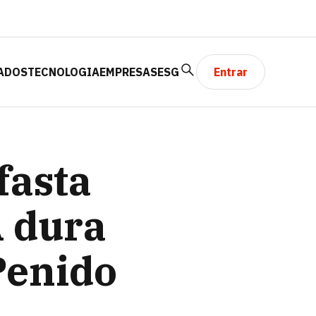
ADOS
TECNOLOGIA
EMPRESAS
ESG
Entrar
DE PENIDO NA VALE
fasta
A dura
Penido