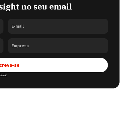
sight no seu email
E-mail
Empresa
creva-se
idade