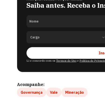
Saiba antes. Receba o In
Nome
Ins
Li e concordo com os
Termos de Uso
e
Política de Privac
Acompanhe:
Governança
Vale
Mineração