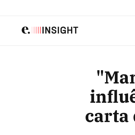
"MANIPULAÇÃO" E "NEFAS
"Man
influ
carta