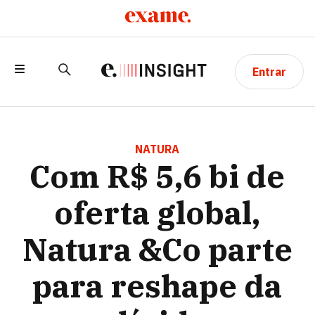
Entrar
COM R$ 5,6 BI DE OFERTA GLOBAL,
NATURA &CO PARTE PARA RESHAPE DA
NATURA
Com R$ 5,6 bi de
DÍVIDA
oferta global,
Natura &Co parte
para reshape da