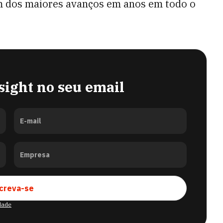
m dos maiores avanços em anos em todo o
sight no seu email
E-mail
Empresa
creva-se
idade