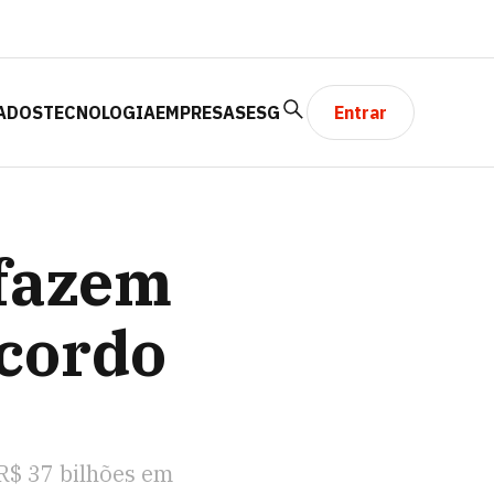
ADOS
TECNOLOGIA
EMPRESAS
ESG
Entrar
ARIANA
 fazem
acordo
R$ 37 bilhões em