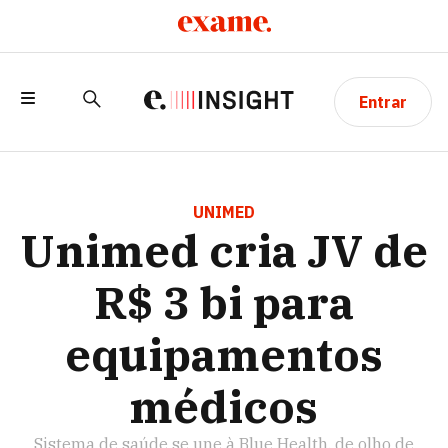
Entrar
UNIMED CRIA JV DE R$ 3 BI PARA
EQUIPAMENTOS MÉDICOS
UNIMED
Unimed cria JV de
R$ 3 bi para
equipamentos
médicos
Sistema de saúde se une à Blue Health, de olho de