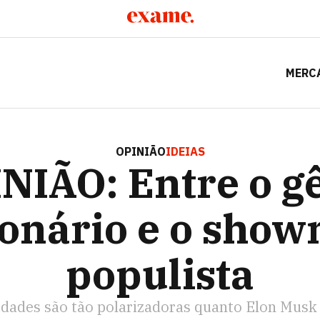
MERC
O: ENTRE O GÊNIO VISIONÁRIO E O SHOWMAN POPULIST
OPINIÃO
IDEIAS
NIÃO: Entre o g
ionário e o sho
populista
idades são tão polarizadoras quanto Elon Musk