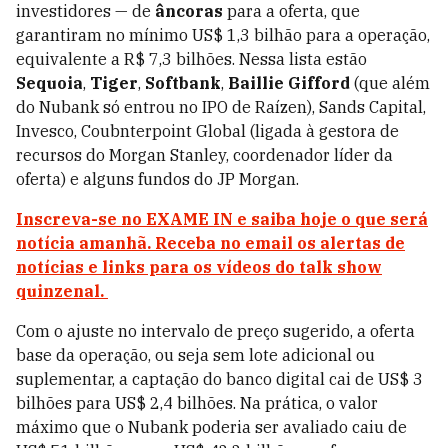
investidores — de
âncoras
para a oferta, que
garantiram no mínimo US$ 1,3 bilhão para a operação,
equivalente a R$ 7,3 bilhões. Nessa lista estão
Sequoia
,
Tiger
,
Softbank
,
Baillie Gifford
(que além
do Nubank só entrou no IPO de Raízen), Sands Capital,
Invesco, Coubnterpoint Global (ligada à gestora de
recursos do Morgan Stanley, coordenador líder da
oferta) e alguns fundos do JP Morgan.
Inscreva-se no EXAME IN e saiba hoje o que será
notícia amanhã. Receba no email os alertas de
notícias e links para os vídeos do talk show
quinzenal.
Com o ajuste no intervalo de preço sugerido, a oferta
base da operação, ou seja sem lote adicional ou
suplementar, a captação do banco digital cai de US$ 3
bilhões para US$ 2,4 bilhões. Na prática, o valor
máximo que o Nubank poderia ser avaliado caiu de