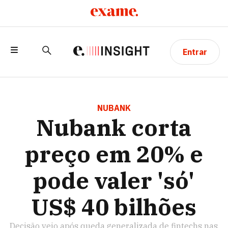
Entrar
NUBANK CORTA PREÇO EM 20% E PODE
VALER 'SÓ' US$ 40 BILHÕES
NUBANK
Nubank corta
preço em 20% e
pode valer 'só'
US$ 40 bilhões
Decisão veio após queda generalizada de fintechs nas