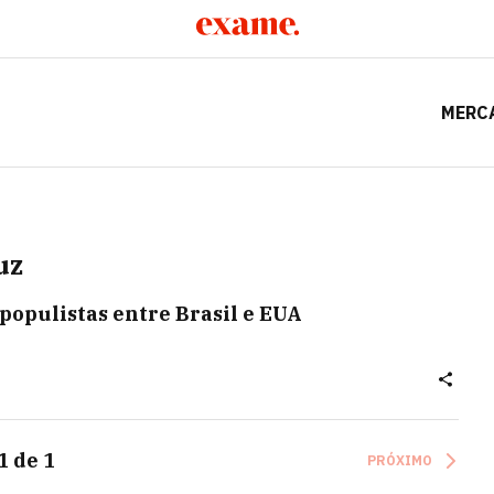
MERC
uz
populistas entre Brasil e EUA
1
de
1
PRÓXIMO