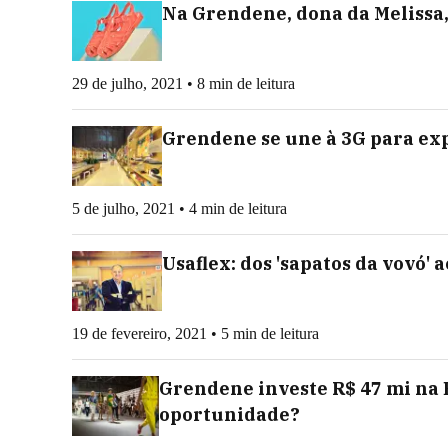
Na Grendene, dona da Melissa
29 de julho, 2021 • 8 min de leitura
Grendene se une à 3G para ex
5 de julho, 2021 • 4 min de leitura
Usaflex: dos 'sapatos da vovó' 
19 de fevereiro, 2021 • 5 min de leitura
Grendene investe R$ 47 mi na 
oportunidade?