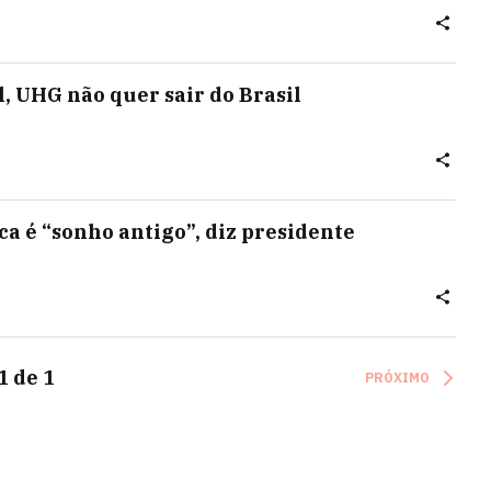
l, UHG não quer sair do Brasil
a é “sonho antigo”, diz presidente
1
de
1
PRÓXIMO