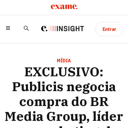
Entrar
EXCLUSIVO: PUBLICIS NEGOCIA
COMPRA DO BR MEDIA GROUP, LÍDER
MÍDIA
EXCLUSIVO:
EM MARKETING DE INFLUÊNCIA NO
BRASIL
Publicis negocia
compra do BR
Media Group, líder