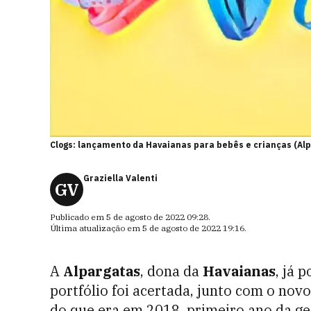
Clogs: lançamento da Havaianas para bebês e crianças (Al
Graziella Valenti
GV
Publicado em
5 de agosto de 2022 09:28
.
Última atualização em
5 de agosto de 2022 19:16
.
A
Alpargatas
, dona da
Havaianas
, já 
portfólio foi acertada, junto com o nov
do que era em 2018, primeiro ano da g