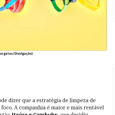
pargatas/Divulgação)
pode dizer que a estratégia de limpeza de
o foco. A companhia é maior e mais rentável
estão
Itaúsa e Cambuhy
, que decidiu