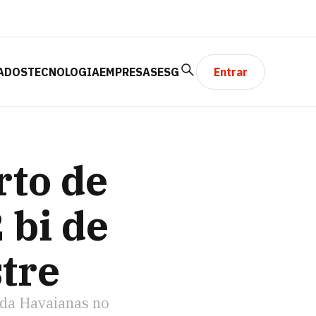
ADOS
TECNOLOGIA
EMPRESAS
ESG
Entrar
1º SEMESTRE
rto de
 bi de
stre
 da Havaianas no