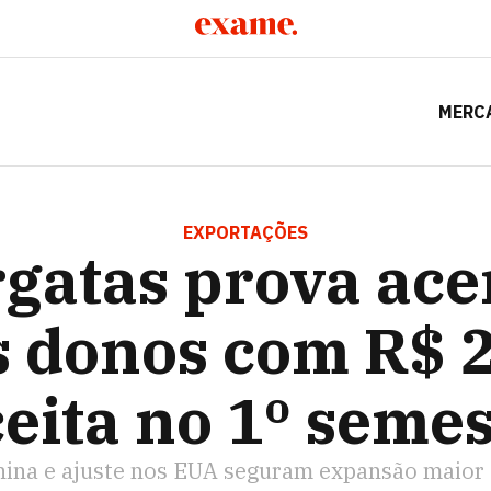
MERC
 ACERTO DE NOVOS DONOS COM R$ 2 BI DE RECEITA NO 
EXPORTAÇÕES
gatas prova ace
 donos com R$ 2
eita no 1º seme
hina e ajuste nos EUA seguram expansão maior