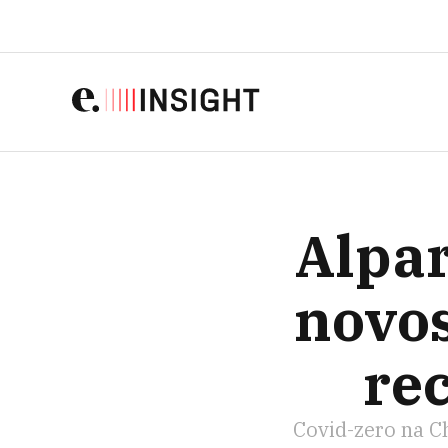
ALPARGATAS PROVA
Alpar
novos
rec
Covid-zero na C