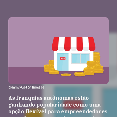
tommy/Getty Images
As franquias autônomas estão
ganhando popularidade como uma
opção flexível para empreendedores