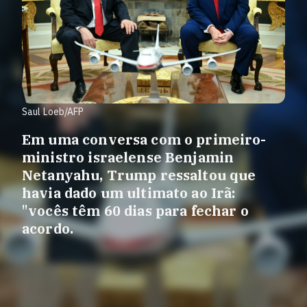
Saul Loeb/AFP
Em uma conversa com o primeiro-
ministro israelense Benjamin
Netanyahu, Trump ressaltou que
havia dado um ultimato ao Irã:
"vocês têm 60 dias para fechar o
acordo.