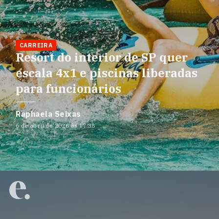
CARREIRA
Resort do interior de SP quer
escala 4x1 e piscinas liberadas
para funcionários
Raphaela Seixas
6 de abril de 2026 às 17:38