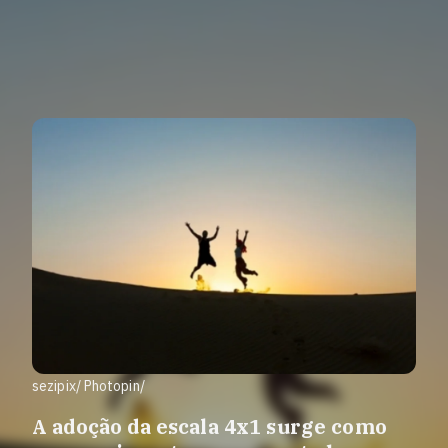
sezipix/ Photopin/
A adoção da escala 4x1 surge como