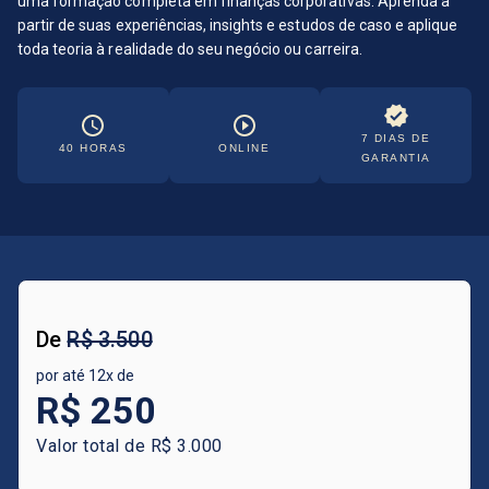
uma formação completa em finanças corporativas. Aprenda a
EDITORIAL
partir de suas experiências, insights e estudos de caso e aplique
CORPORATE
toda teoria à realidade do seu negócio ou carreira.
7 DIAS DE
40
HORAS
ONLINE
GARANTIA
De
R$ 3.500
por até
12
x de
R$ 250
Valor total de
R$ 3.000