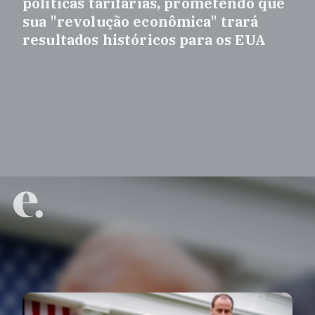
políticas tarifárias, prometendo que
sua "revolução econômica" trará
resultados históricos para os EUA