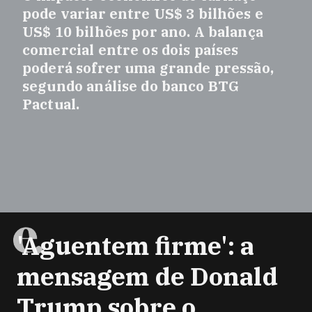
pode variar entre US$ 3 bilhões e
US$ 10 bilhões por ano. A balança
comercial entre os dois países
poderá sofrer uma grande pressão,
segundo análise do banco BTG
Pactual.
'Aguentem firme': a
mensagem de Donald
Trump sobre o