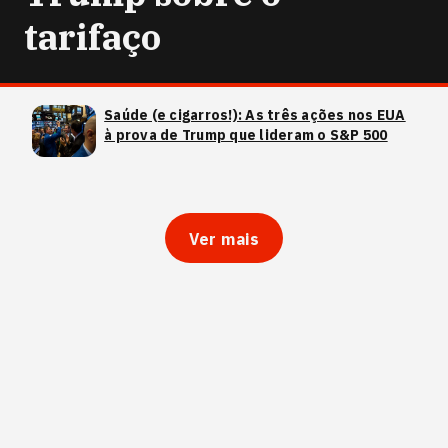
tarifaço
Saúde (e cigarros!): As três ações nos EUA
à prova de Trump que lideram o S&P 500
Ver mais