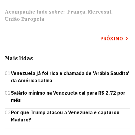
Acompanhe tudo sobre:
França
Mercosul
União Europeia
PRÓXIMO
Mais lidas
01
Venezuela já foi rica e chamada de 'Arábia Saudita'
da América Latina
02
Salário mínimo na Venezuela cai para R$ 2,72 por
mês
03
Por que Trump atacou a Venezuela e capturou
Maduro?