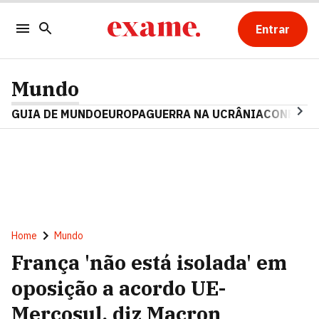
Entrar
Mundo
GUIA DE MUNDO
EUROPA
GUERRA NA UCRÂNIA
CONFLITO
Home
Mundo
França 'não está isolada' em
oposição a acordo UE-
Mercosul, diz Macron