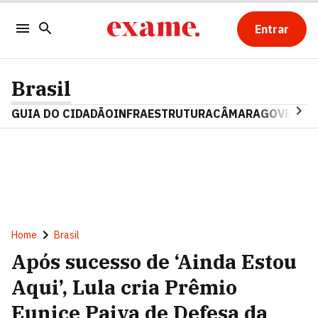
Entrar
Brasil
GUIA DO CIDADÃO
INFRAESTRUTURA
CÂMARA
GOVERNO 
Home
Brasil
Após sucesso de ‘Ainda Estou
Aqui’, Lula cria Prêmio
Eunice Paiva de Defesa da