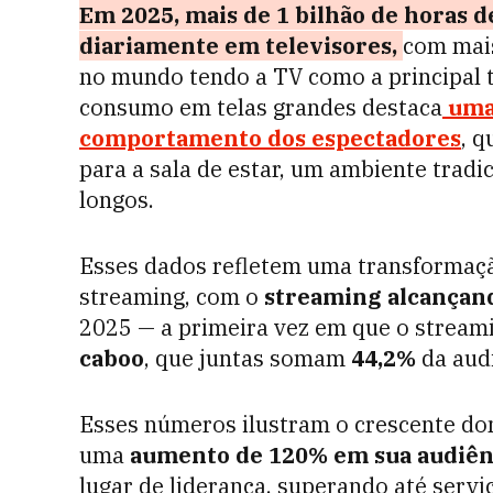
Em 2025, mais de 1 bilhão de horas d
diariamente em televisores,
com mais
no mundo tendo a TV como a principal 
consumo em telas grandes destaca
uma
comportamento dos espectadores
, q
para a sala de estar, um ambiente tra
longos.
Esses dados refletem uma transformação
streaming, com o
streaming alcançan
2025 — a primeira vez em que o stream
caboo
, que juntas somam
44,2%
da audi
Esses números ilustram o crescente dom
uma
aumento de 120% em sua audiên
lugar de liderança, superando até serv