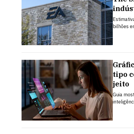
indús
Estimativ
bilhões e
Gráfi
tipo 
jeito
Guia most
inteligênc