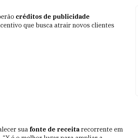
berão
créditos de publicidade
centivo que busca atrair novos clientes
alecer sua
fonte de receita
recorrente em
. “X é o melhor lugar para ampliar a