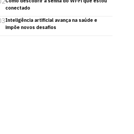
02
Como descobrir a senha do Wi-Fi que estou
conectado
03
Inteligência artificial avança na saúde e
impõe novos desafios