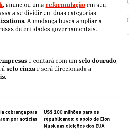
k
, anunciou uma
reformulação
em seu
ssa a se dividir em duas categorias:
izations
. A mudança busca ampliar a
presas de entidades governamentais.
empresas
e contará com um
selo dourado
,
ará
selo cinza
e será direcionada a
is.
lia cobrança para
US$ 100 milhões para os
arem por notícias
republicanos: o apoio de Elon
Musk nas eleições dos EUA