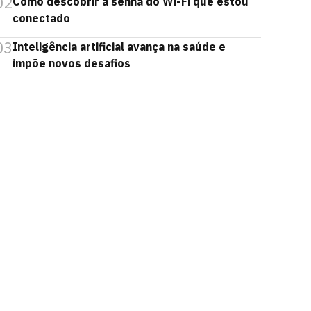
02
Como descobrir a senha do Wi-Fi que estou
conectado
03
Inteligência artificial avança na saúde e
impõe novos desafios