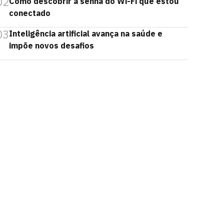
02
Como descobrir a senha do Wi-Fi que estou
conectado
03
Inteligência artificial avança na saúde e
impõe novos desafios