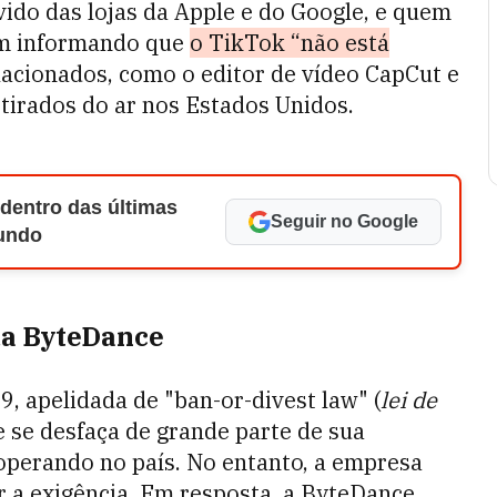
vido das lojas da Apple e do Google, e quem
em informando que
o TikTok “não está
lacionados, como o editor de vídeo CapCut e
tirados do ar nos Estados Unidos.
 dentro das últimas
Seguir no Google
Mundo
 da ByteDance
9, apelidada de "ban-or-divest law" (
lei de
e se desfaça de grande parte de sua
operando no país. No entanto, a empresa
 a exigência. Em resposta, a ByteDance