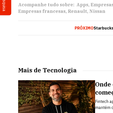
Pesquisa
Acompanhe tudo sobre:
Apps
Empresa
Empresas francesas
Renault
Nissan
PRÓXIMO
Starbucks
Mais de Tecnologia
Onde 
começ
Fintech a
mantém d