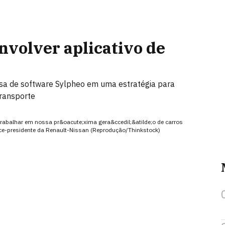
nvolver aplicativo de
sa de software Sylpheo em uma estratégia para
transporte
trabalhar em nossa pr&oacute;xima gera&ccedil;&atilde;o de carros
ice-presidente da Renault-Nissan (Reprodução/Thinkstock)