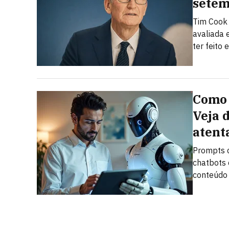
sete
Tim Cook
avaliada 
ter feito
Como 
Veja 
atent
Prompts c
chatbots 
conteúdo