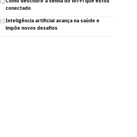
02
Como descobrir a senha do Wi-Fi que estou
conectado
03
Inteligência artificial avança na saúde e
impõe novos desafios