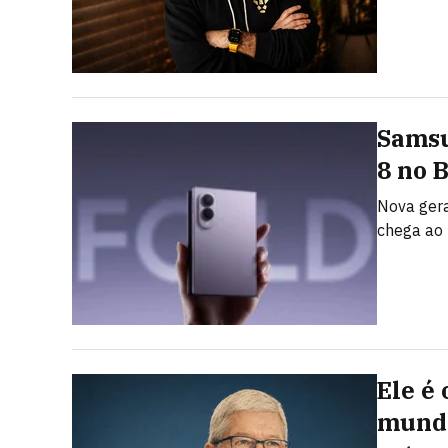
Samsu
8 no 
Nova gera
chega ao 
Ele é
mundo