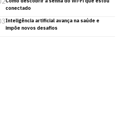
02
Como descobrir a senha do Wi-Fi que estou
conectado
03
Inteligência artificial avança na saúde e
impõe novos desafios