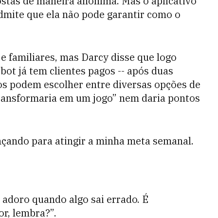
stas de maneira anônima. Mas o aplicativo
mite que ela não pode garantir como o
 familiares, mas Darcy disse que logo
ot já tem clientes pagos -- após duas
os podem escolher entre diversas opções de
“transformaria em um jogo” nem daria pontos
çando para atingir a minha meta semanal.
 adoro quando algo sai errado. É
r, lembra?”.