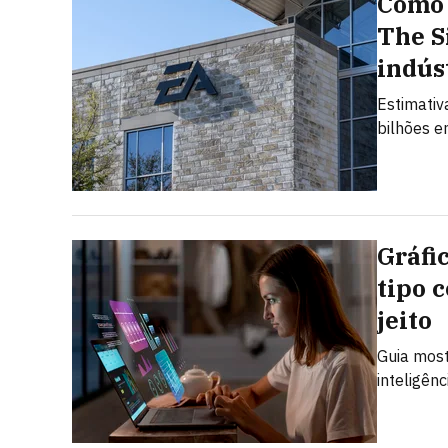
Como 
The S
indús
Estimativ
bilhões e
Gráfi
tipo 
jeito
Guia most
inteligênc