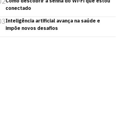
02
Como descobrir a senha do Wi-Fi que estou
conectado
03
Inteligência artificial avança na saúde e
impõe novos desafios