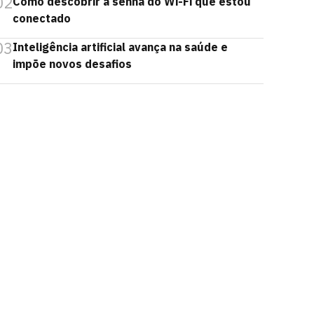
02
Como descobrir a senha do Wi-Fi que estou
conectado
03
Inteligência artificial avança na saúde e
impõe novos desafios