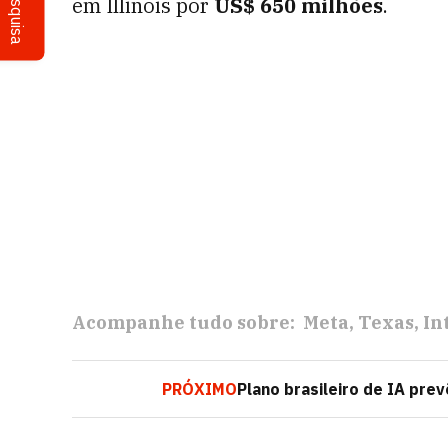
Pesquisa
em Illinois por
US$ 650 milhões
.
Acompanhe tudo sobre:
Meta
Texas
In
PRÓXIMO
Plano brasileiro de IA pre