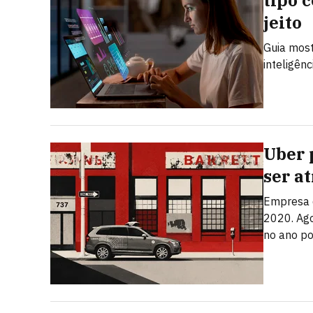
tipo 
jeito
Guia most
inteligênc
Uber 
ser a
Empresa q
2020. Ago
no ano po