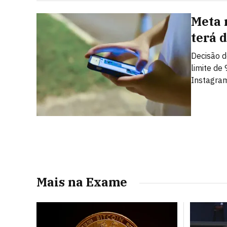
Meta 
terá 
Decisão d
limite de
Instagra
Mais na Exame