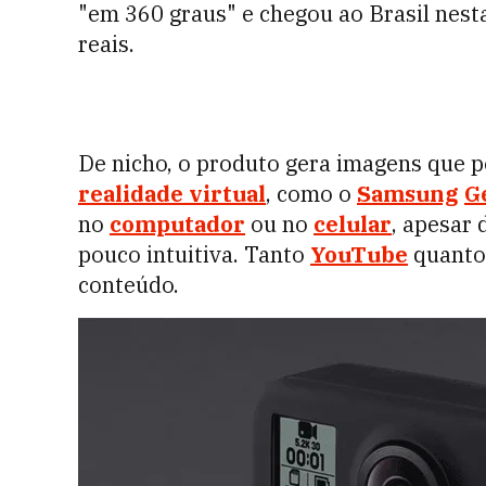
"em 360 graus" e chegou ao Brasil nes
reais.
De nicho, o produto gera imagens que p
realidade virtual
, como o
Samsung
G
no
computador
ou no
celular
, apesar
pouco intuitiva. Tanto
YouTube
quant
conteúdo.