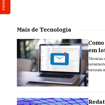
Pesquisa
Mais de Tecnologia
Como 
em lo
Técnicas 
remetent
naturais 
Redat