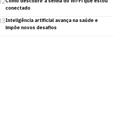
02
Como descobrir a senha do Wi-Fi que estou
conectado
03
Inteligência artificial avança na saúde e
impõe novos desafios