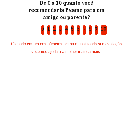
De 0 a 10 quanto você
recomendaria Exame para um
amigo ou parente?
0
1
2
3
4
5
6
7
8
9
10
Clicando em um dos números acima e finalizando sua avaliação
você nos ajudará a melhorar ainda mais.