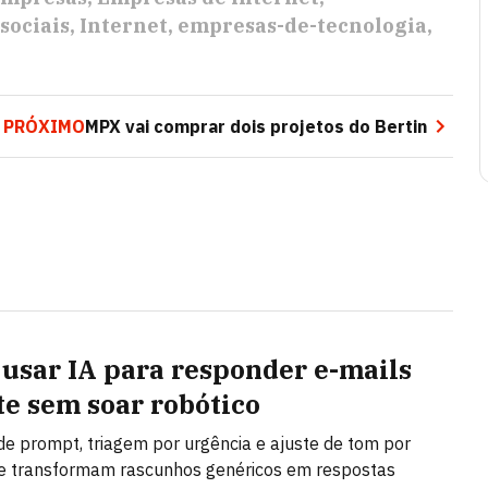
sociais
Internet
empresas-de-tecnologia
PRÓXIMO
MPX vai comprar dois projetos do Bertin
usar IA para responder e-mails
te sem soar robótico
de prompt, triagem por urgência e ajuste de tom por
e transformam rascunhos genéricos em respostas