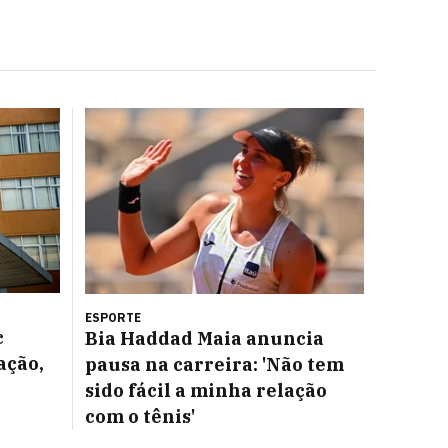
ESPORTE
c
Bia Haddad Maia anuncia
ação,
pausa na carreira: 'Não tem
sido fácil a minha relação
com o tênis'