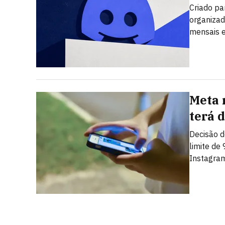
Criado pa
organizad
mensais e
Meta 
terá 
Decisão d
limite de
Instagra