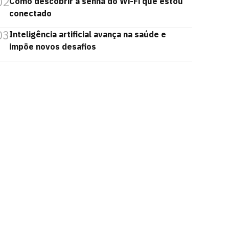
02
Como descobrir a senha do Wi-Fi que estou
conectado
03
Inteligência artificial avança na saúde e
impõe novos desafios