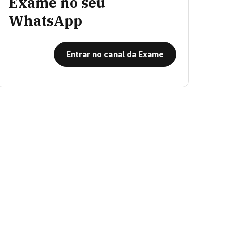
Exame no seu
WhatsApp
Entrar no canal da Exame