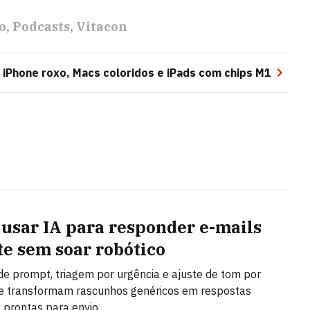
o
Podcasts
Vitacon
 iPhone roxo, Macs coloridos e iPads com chips M1
usar IA para responder e-mails
te sem soar robótico
de prompt, triagem por urgência e ajuste de tom por
e transformam rascunhos genéricos em respostas
e prontas para envio