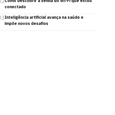
02
Como descobrir a senha do Wi-Fi que estou
conectado
03
Inteligência artificial avança na saúde e
impõe novos desafios