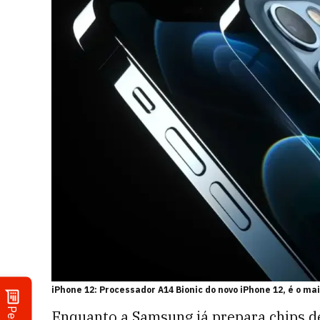
iPhone 12: Processador A14 Bionic do novo iPhone 12, é o m
Enquanto a Samsung já prepara chips d