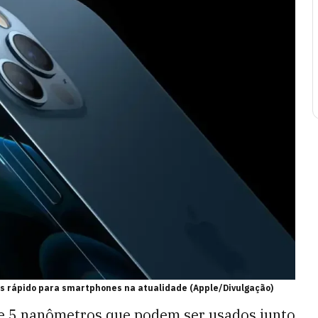
ais rápido para smartphones na atualidade (Apple/Divulgação)
e 5 nanômetros que podem ser usados junto