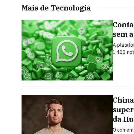
Mais de Tecnologia
Conta
sem a
A platafo
1.400 not
China
super
da Hu
O coment