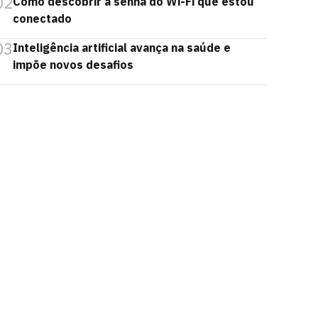
02
Como descobrir a senha do Wi-Fi que estou
conectado
03
Inteligência artificial avança na saúde e
impõe novos desafios