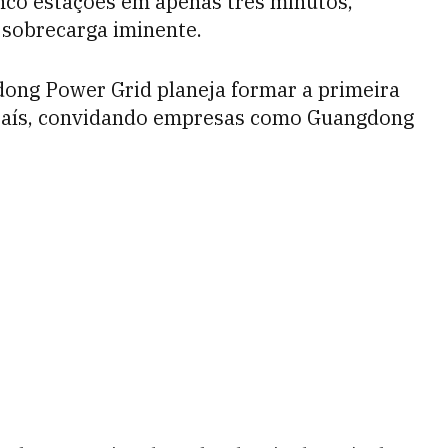
nco estações em apenas três minutos,
 sobrecarga iminente.
dong Power Grid planeja formar a primeira
o país, convidando empresas como Guangdong