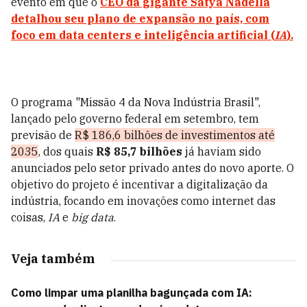
evento em que o
CEO da gigante Satya Nadella
detalhou seu plano de expansão no país, com
foco em
data centers
e inteligência artificial (
IA
).
O programa "Missão 4 da Nova Indústria Brasil",
lançado pelo governo federal em setembro, tem
previsão de
R$ 186,6 bilhões de investimentos até
2035
, dos quais
R$ 85,7 bilhões
já haviam sido
anunciados pelo setor privado antes do novo aporte. O
objetivo do projeto é incentivar a digitalização da
indústria, focando em inovações como internet das
coisas,
IA
e
big data
.
Veja também
Como limpar uma planilha bagunçada com IA: