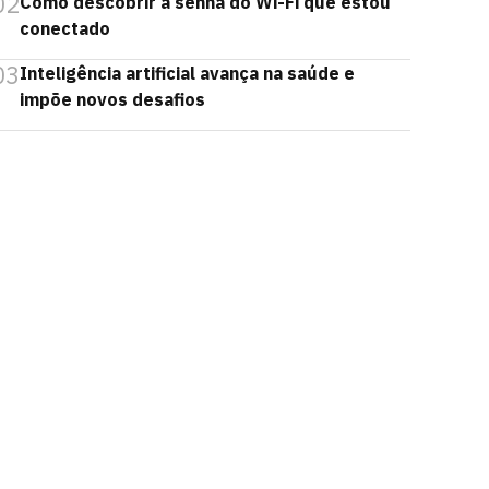
02
Como descobrir a senha do Wi-Fi que estou
conectado
03
Inteligência artificial avança na saúde e
impõe novos desafios