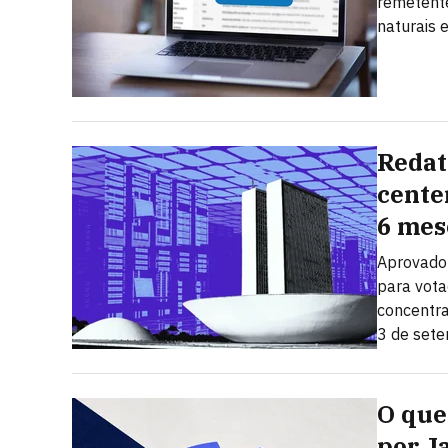
remetent
naturais 
Redat
cente
6 mes
Aprovado 
para vota
concentra
3 de set
O que 
por J