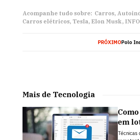
Acompanhe tudo sobre:
Carros
Autoin
Carros elétricos
Tesla
Elon Musk
INFO
PRÓXIMO
Polo In
Mais de Tecnologia
Como 
em lo
Técnicas 