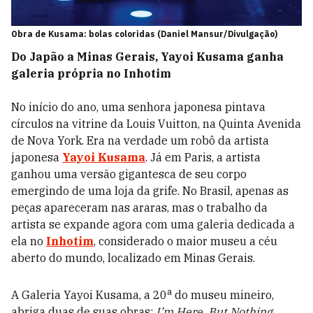
Obra de Kusama: bolas coloridas (Daniel Mansur/Divulgação)
Do Japão a Minas Gerais, Yayoi Kusama ganha
galeria própria no Inhotim
No início do ano, uma senhora japonesa pintava
círculos na vitrine da Louis Vuitton, na Quinta Avenida
de Nova York. Era na verdade um robô da artista
japonesa
Yayoi Kusama
. Já em Paris, a artista
ganhou uma versão gigantesca de seu corpo
emergindo de uma loja da grife. No Brasil, apenas as
peças apareceram nas araras, mas o trabalho da
artista se expande agora com uma galeria dedicada a
ela no
Inhotim
, considerado o maior museu a céu
aberto do mundo, localizado em Minas Gerais.
a
A Galeria Yayoi Kusama, a 20
do museu mineiro,
abriga duas de suas obras:
I’m Here, But Nothing