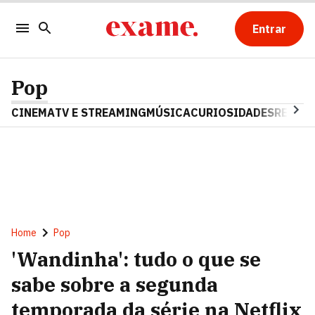
Entrar
Pop
CINEMA
TV E STREAMING
MÚSICA
CURIOSIDADES
REALIT
Home
Pop
'Wandinha': tudo o que se
sabe sobre a segunda
temporada da série na Netflix