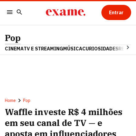
Entrar
Pop
CINEMA
TV E STREAMING
MÚSICA
CURIOSIDADES
REALIT
Home
Pop
Waffle investe R$ 4 milhões
em seu canal de TV — e
aposta em influenciadores